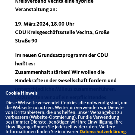
Kreisverband Vechta eine hybride
Veranstaltung an:
19. März 2024, 18.00 Uhr
CDU Kreisgeschäftsstelle Vechta, Große
Straße 90
Im neuen Grundsatzprogramm der CDU
heißt es:
Zusammenhalt stärken! Wir wollen die
Bindekräfte in der Gesellschaft fördern und
unterschiedliche Milieus zusammenführen.
Cookie Hinweis
Dazu setzen wir auf ein verpflichtendes
Diese Webseite verwendet Cookies, die notwendig sind, um
Gesellschaftsjahr und die Stärkung des
die Webseite zu nutzen. Weiterhin verwenden wir Dienste
von Drittanbietern, die uns helfen, unser Webangebot zu
Ehrenamtes.
verbessern (Website-Optmierung). Für die Verwendung
bestimmter Dienste, benötigen wir Ihre Einwilligung. Ihre
Einwilligung können Sie jederzeit widerrufen. Weitere
Ist das verpflichtende Gesellschaftsjahr im
Informationen finden Sie in unserer
Datenschutzerklärung
.