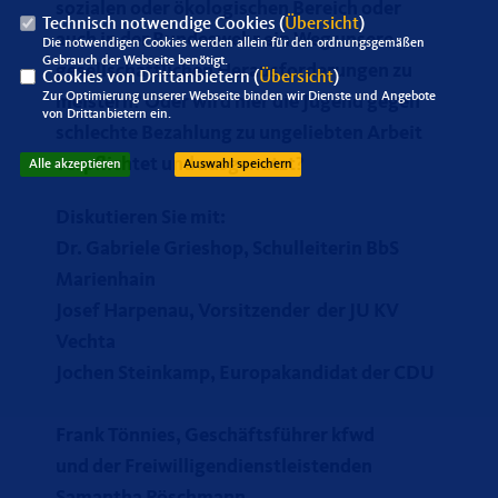
sozialen oder ökologischen Bereich oder
Technisch notwendige Cookies (
Übersicht
)
auch in der Bundeswehr ein Weg unsere
Die notwendigen Cookies werden allein für den ordnungsgemäßen
Gebrauch der Webseite benötigt.
gesellschaftlichen Herausforderungen zu
Cookies von Drittanbietern (
Übersicht
)
Zur Optimierung unserer Webseite binden wir Dienste und Angebote
meistern? Oder wird hier die Jugend gegen
von Drittanbietern ein.
schlechte Bezahlung zu ungeliebten Arbeit
verpflichtet und ausgenutzt?
Alle akzeptieren
Auswahl speichern
Diskutieren Sie mit:
Dr. Gabriele Grieshop, Schulleiterin BbS
Marienhain
Josef Harpenau, Vorsitzender der JU KV
Vechta
Jochen Steinkamp, Europakandidat der CDU
Frank Tönnies, Geschäftsführer kfwd
und der Freiwilligendienstleistenden