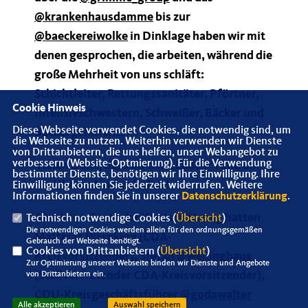
@krankenhausdamme
bis zur
@baeckereiwolke
in Dinklage haben wir mit
denen gesprochen, die arbeiten, während die
große Mehrheit von uns schläft:
Schichtleiter, Rettungssanitäter, Pförtner,
Cookie Hinweis
Intensivschwestern, Schweißer, Bäcker und
Diese Webseite verwendet Cookies, die notwendig sind, um
Bäckergehilfen
die Webseite zu nutzen. Weiterhin verwenden wir Dienste
von Drittanbietern, die uns helfen, unser Webangebot zu
verbessern (Website-Optmierung). Für die Verwendung
Vielen Dank, dass ihr den „Laden“ rund um
bestimmter Dienste, benötigen wir Ihre Einwilligung. Ihre
die Uhr am Laufen haltet!
Einwilligung können Sie jederzeit widerrufen. Weitere
Informationen finden Sie in unserer
Datenschutzerklärung
.
Als kleine Geste der Wertschätzung hatten
Technisch notwendige Cookies (
Übersicht
)
Die notwendigen Cookies werden allein für den ordnungsgemäßen
Matthias Warnking (CDA-
Gebrauch der Webseite benötigt.
Cookies von Drittanbietern (
Übersicht
)
Kreisvorsitzender), Stefan
@wehinghaus
Zur Optimierung unserer Webseite binden wir Dienste und Angebote
(Stellvertretender CDA-Kreisvorsitzender),
von Drittanbietern ein.
CDU-Kreisgeschäftsführer
@godawalter
Alle akzeptieren
Auswahl speichern