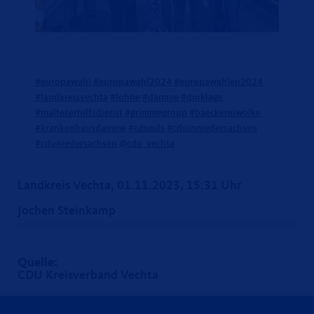
#europawahl
#europawahl2024
#europawahlen2024
#landkreisvechta
#lohne
#damme
#dinklage
#malteserhilfsdienst
#grimmegroup
#baeckereiwolke
#krankenhausdamme
#cdunds
#cduinniedersachsen
#cduniedersachsen
@cdu_vechta
Landkreis Vechta, 01.11.2023, 15:31 Uhr
Jochen Steinkamp
Quelle:
CDU Kreisverband Vechta