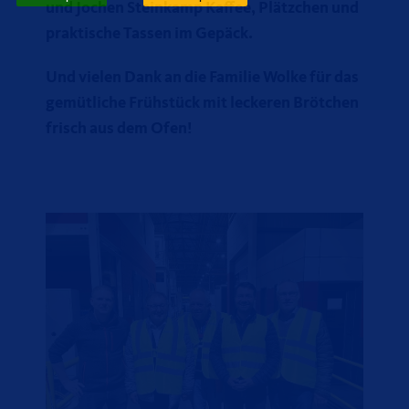
und Jochen Steinkamp Kaffee, Plätzchen und
praktische Tassen im Gepäck.
Und vielen Dank an die Familie Wolke für das
gemütliche Frühstück mit leckeren Brötchen
frisch aus dem Ofen!