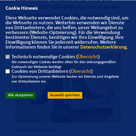
gelandet. 250 Gäste erfreuten sich an einem
Cookie Hinweis
gut aufgelegten Redner, der ernst und
Diese Webseite verwendet Cookies, die notwendig sind, um
die Webseite zu nutzen. Weiterhin verwenden wir Dienste
launisch sprach.
von Drittanbietern, die uns helfen, unser Webangebot zu
verbessern (Website-Optmierung). Für die Verwendung
bestimmter Dienste, benötigen wir Ihre Einwilligung. Ihre
Einwilligung können Sie jederzeit widerrufen. Weitere
Informationen finden Sie in unserer
Datenschutzerklärung
.
Technisch notwendige Cookies (
Übersicht
)
Die notwendigen Cookies werden allein für den ordnungsgemäßen
Gebrauch der Webseite benötigt.
Cookies von Drittanbietern (
Übersicht
)
Zur Optimierung unserer Webseite binden wir Dienste und Angebote
von Drittanbietern ein.
Alle akzeptieren
Auswahl speichern
Bild: Heinrich Vollmer