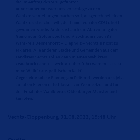
die im Auftrag des SPD-geführten
Bundesinnenministeriums Vorschläge zu den
Wahlkreiseinteilungen machen soll, ausgerech-net einen
Wahlkreis streichen will, der immer von der CDU direkt
gewonnen wurde. Anders ist auch die Abtrennung der
Gemeinden Goldenstedt und Visbek zum neuen 33
Wahlkreis Delmenhorst – Diepholz – Vechta II nicht zu
erklären. Alle anderen Städte und Gemeinden aus dem
Landkreis Vechta sollen dann in einen Wahlkreis
Osnabrück Land 1 – Vechta 1 über-führt werden. Das ist
reine Willkür aus politischem Kalkül.
Gegen eine solche Planung am Reißbrett werden uns jetzt
auf allen Ebenen entschlossen zur Wehr setzen und für
den Erhalt des Wahlkreises Oldenburger Münsterland
kämpfen.“
Vechta-Cloppenburg, 31.08.2022, 15:48 Uhr