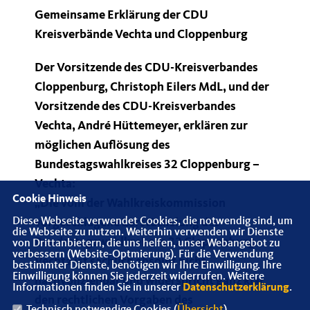
Gemeinsame Erklärung der CDU
Kreisverbände Vechta und Cloppenburg
Der Vorsitzende des CDU-Kreisverbandes
Cloppenburg, Christoph Eilers MdL, und der
Vorsitzende des CDU-Kreisverbandes
Vechta, André Hüttemeyer, erklären zur
möglichen Auflösung des
Bundestagswahlkreises 32 Cloppenburg –
Vechta:
Cookie Hinweis
Die vom der Wahlkreiskommission
Diese Webseite verwendet Cookies, die notwendig sind, um
vorgeschlagene Zerstückelung des
die Webseite zu nutzen. Weiterhin verwenden wir Dienste
Bundestagswahlkrei-ses 32 Cloppenburg –
von Drittanbietern, die uns helfen, unser Webangebot zu
verbessern (Website-Optmierung). Für die Verwendung
Vechta ist sachlich absolut nicht
bestimmter Dienste, benötigen wir Ihre Einwilligung. Ihre
Einwilligung können Sie jederzeit widerrufen. Weitere
nachvollziehbar und widerspricht ganz klar
Informationen finden Sie in unserer
Datenschutzerklärung
.
den rechtlichen Vorgaben des