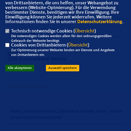
von Drittanbietern, die uns helfen, unser Webangebot zu
Für Speisen und Getränke ist gesorgt!
verbessern (Website-Optmierung). Für die Verwendung
bestimmter Dienste, benötigen wir Ihre Einwilligung. Ihre
Einwilligung können Sie jederzeit widerrufen. Weitere
Dinklage, 25.08.2022, 15:04 Uhr
Informationen finden Sie in unserer
Datenschutzerklärung
.
Technisch notwendige Cookies (
Übersicht
)
Walter Goda
Die notwendigen Cookies werden allein für den ordnungsgemäßen
Gebrauch der Webseite benötigt.
Cookies von Drittanbietern (
Übersicht
)
Zur Optimierung unserer Webseite binden wir Dienste und Angebote
Quelle:
von Drittanbietern ein.
CDU Kreisverband Vechta
Alle akzeptieren
Auswahl speichern
Zusatzinformationen
NEWS_20220825154738_220920EINLADUNG_20.09._HOFDI
SKUSSIONOTTEKINAST.PDF