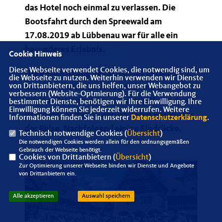
das Hotel noch einmal zu verlassen. Die
Bootsfahrt durch den Spreewald am
17.08.2019 ab Lübbenau war für alle ein
besonderes Erlebnis.
Cookie Hinweis
Diese Webseite verwendet Cookies, die notwendig sind, um
Die Besichtigung des Schlosses Cecilienhof,
die Webseite zu nutzen. Weiterhin verwenden wir Dienste
von Drittanbietern, die uns helfen, unser Webangebot zu
des zum Weltkulturerbe gehörenden Fürst
verbessern (Website-Optmierung). Für die Verwendung
Pückler Parks und eine Stadtrundfahrt durch
bestimmter Dienste, benötigen wir Ihre Einwilligung. Ihre
Einwilligung können Sie jederzeit widerrufen. Weitere
Potsdam zählten zu den weiteren Highlights
Informationen finden Sie in unserer
Datenschutzerklärung
.
der Reise. Nachfolgend einige Eindrücke.
Technisch notwendige Cookies (
Übersicht
)
Die notwendigen Cookies werden allein für den ordnungsgemäßen
Gebrauch der Webseite benötigt.
Cookies von Drittanbietern (
Übersicht
)
Zur Optimierung unserer Webseite binden wir Dienste und Angebote
von Drittanbietern ein.
Alle akzeptieren
Auswahl speichern