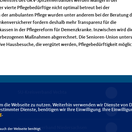
n Dienstes des GKV-Spitzenverbandes werden Mängel in der
 vierte Pflegebedürftige nicht optimal betreut bei der
 der ambulanten Pflege wurden unter anderem bei der Beratung d
rankenversicherer fordern deshalb mehr Transparenz für die
nkassen in der Pflegereform für Demenzkranke. Inzwischen wird di
erbezogenen Maßnahmen abgerechnet. Die Senioren-Union unters
tive Hausbesuche, die vergütet werden, Pflegebedürftigkeit mögli
SU-Kreisverband Vechta
m die Webseite zu nutzen. Weiterhin verwenden wir Dienste von D
immter Dienste, benötigen wir Ihre Einwilligung. Ihre Einwilligu
SU-Landesverband Oldenburg
g
.
SU-Landesverband Niedersachsen
uch der Webseite benötigt.