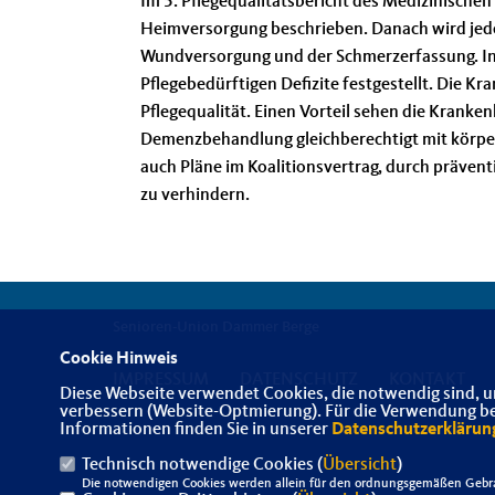
Im 5. Pflegequalitätsbericht des Medizinische
Heimversorgung beschrieben. Danach wird jeder
Wundversorgung und der Schmerzerfassung. In
Pflegebedürftigen Defizite festgestellt. Die K
Pflegequalität. Einen Vorteil sehen die Kranke
Demenzbehandlung gleichberechtigt mit körp
auch Pläne im Koalitionsvertrag, durch präven
zu verhindern.
Senioren-Union Dammer Berge
Cookie Hinweis
IMPRESSUM
DATENSCHUTZ
KONTAKT
Diese Webseite verwendet Cookies, die notwendig sind, u
verbessern (Website-Optmierung). Für die Verwendung best
Informationen finden Sie in unserer
Datenschutzerklärun
Technisch notwendige Cookies (
Übersicht
)
Die notwendigen Cookies werden allein für den ordnungsgemäßen Gebra