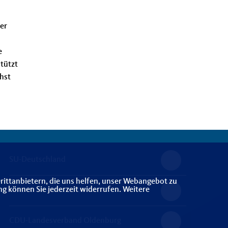
er
e
tützt
chst
SU-Deutschland
rittanbietern, die uns helfen, unser Webangebot zu
ng können Sie jederzeit widerrufen. Weitere
CDU-Kreisverband Vechta
CDU-Landesverband Oldenburg